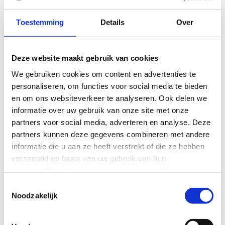
middelen en er gebeuren veel ongelukken of
bijna-ongelukken doordat de communicatie
Toestemming
Details
Over
niet goed verloopt. Wat doe je bijvoorbeeld als
machinist wanneer de aanpikker geen
Nederlands spreekt door de porto? Met alleen
Deze website maakt gebruik van cookies
camerabeeld kun je niet precies zien of de last
We gebruiken cookies om content en advertenties te
één meter of twee meter boven de grond
personaliseren, om functies voor social media te bieden
zweeft. De reactie ‘iedereen moet gewoon
en om ons websiteverkeer te analyseren. Ook delen we
Nederlands kunnen’ begrijp ik wel, maar het is
informatie over uw gebruik van onze site met onze
niet realistisch. Een internationale collega die
partners voor social media, adverteren en analyse. Deze
net een week in Nederland werkt spreekt de
partners kunnen deze gegevens combineren met andere
taal niet, zo simpel is dat. Daarbij komt dat
informatie die u aan ze heeft verstrekt of die ze hebben
portofoons geen standaarduitrusting van
verzameld op basis van uw gebruik van hun
kranen zijn, zeker niet op kleinere
services. Raadpleeg onze
privacy- en cookiestatement
bouwplaatsen.”
voor meer informatie over de verwerking van uw
T
persoonsgegevens.
Noodzakelijk
o
Vergelijking: verkeerslichten en
e
verkeersregels
s