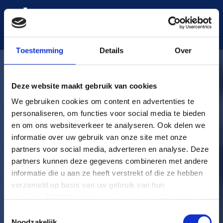
Toestemming
Details
Over
Deze website maakt gebruik van cookies
We gebruiken cookies om content en advertenties te
personaliseren, om functies voor social media te bieden
en om ons websiteverkeer te analyseren. Ook delen we
informatie over uw gebruik van onze site met onze
partners voor social media, adverteren en analyse. Deze
partners kunnen deze gegevens combineren met andere
informatie die u aan ze heeft verstrekt of die ze hebben
verzameld op basis van uw gebruik van hun
services. Raadpleeg onze
privacy- en cookiestatement
voor meer informatie over de verwerking van uw
T
persoonsgegevens.
Noodzakelijk