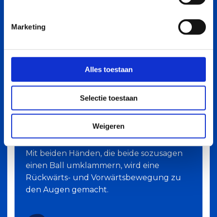
m
i
Marketing
n
g
s
s
Alles toestaan
e
l
Selectie toestaan
e
c
AUGENSCHUTZ
t
Weigeren
i
e
Mit beiden Händen, die beide sozusagen
einen Ball umklammern, wird eine
Rückwärts- und Vorwärtsbewegung zu
den Augen gemacht.