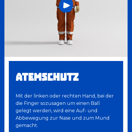
ATEMSCHUTZ
Mit der linken oder rechten Hand, bei der
die Finger sozusagen um einen Ball
gelegt werden, wird eine Auf- und
Abbewegung zur Nase und zum Mund
gemacht.