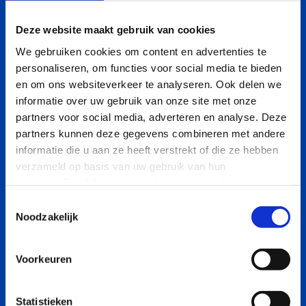
Mit der linken und rechten Hand, mit den
Deze website maakt gebruik van cookies
Fingern sozusagen um einen Ball gelegt,
We gebruiken cookies om content en advertenties te
wird eine Auf- und Abbewegung zur
personaliseren, om functies voor social media te bieden
Oberseite des Kopfes durchgeführt.
en om ons websiteverkeer te analyseren. Ook delen we
informatie over uw gebruik van onze site met onze
partners voor social media, adverteren en analyse. Deze
VORLESEN
partners kunnen deze gegevens combineren met andere
informatie die u aan ze heeft verstrekt of die ze hebben
verzameld op basis van uw gebruik van hun
services. Raadpleeg onze
privacy- en cookiestatement
voor meer informatie over de verwerking van uw
T
persoonsgegevens.
Noodzakelijk
o
e
s
Voorkeuren
t
e
m
Statistieken