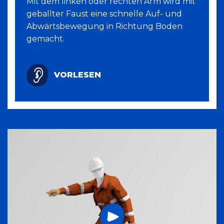
Mit dem linken oder rechten Arm wird mit
geballter Faust eine schnelle Auf- und
Abwärtsbewegung in Richtung Boden
gemacht.
VORLESEN