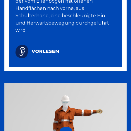
der vom Ellenbogen mit offenen
Handflächen nach vorne, aus
Schulterhöhe, eine beschleunigte Hin-
und Herwärtsbewegung durchgeführt
wird.
VORLESEN