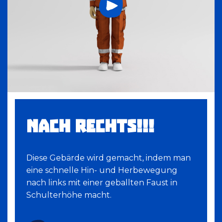
NACH RECHTS!!!
Diese Gebärde wird gemacht, indem man
eine schnelle Hin- und Herbewegung
nach links mit einer geballten Faust in
Schulterhöhe macht.